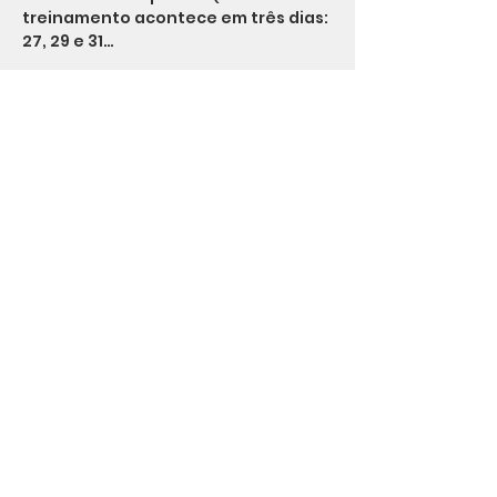
treinamento acontece em três dias: 
27, 29 e 31…
Saiba Mais >
Compartilhe esse evento
Agiliza Lab
15.515.379
/0001-40