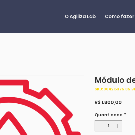
O Agiliza Lab
Como fazer
Módulo de
SKU: 364215375135191
Preç
R$ 1.800,00
Quantidade
*