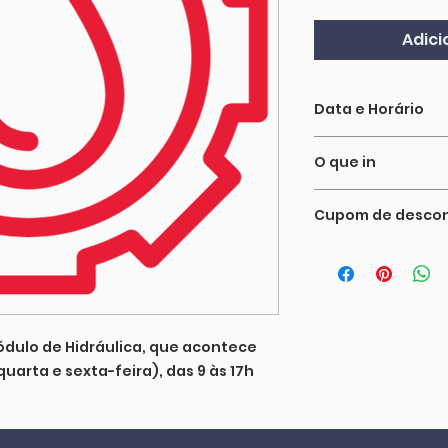
Adici
Data e Horário
Serão dois dias de
O que in
outubro (quarta e
Inclui a participa
Cupom de desco
de treinamento, m
dois coffee-break
Se você for parti
certificado
(independente de
DOISCURSOS para 
ódulo de Hidráulica, que acontece
quarta e sexta-feira), das 9 às 17h