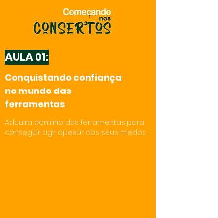
AULA 01:
Conquistando confiança
no mundo das
ferramentas
Adquira domínio das ferramentas para
conseguir agir apesar dos seus medos.