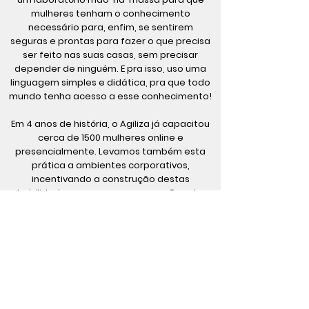
mulheres tenham o conhecimento
necessário para, enfim, se sentirem
seguras e prontas para fazer o que precisa
ser feito nas suas casas, sem precisar
depender de ninguém. E pra isso, uso uma
linguagem simples e didática, pra que todo
mundo tenha acesso a esse conhecimento!
Em 4 anos de história, o Agiliza já capacitou
cerca de 1500 mulheres online e
presencialmente. Levamos também esta
prática a ambientes corporativos,
incentivando a construção destas
habilidades em empresas como Google,
Black and Decker, JP Morgan, Grupo Pão de
Açúcar, Ultragaz... e agora, chegou a sua
vez :)