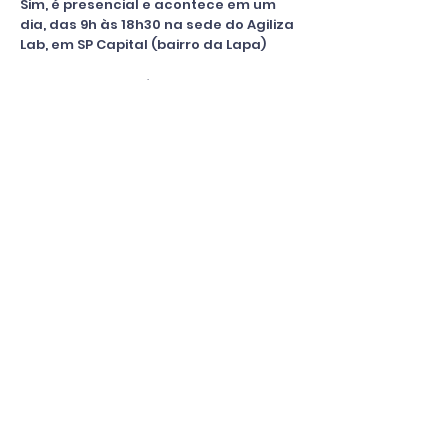
Sim, é presencial e acontece em um
dia, das 9h às 18h30 na sede do Agiliza
Lab, em SP Capital (bairro da Lapa)
Para quem mora fora de SP, tem a
opção do curso online,
para saber mais
clique aqui
Não sei nada de ferramentas,
consigo participar mesmo
assim?
Sim, a metodologia se aplica e
beneficia tanto quem já tem algum
nível de conhecimento, quanto
quem chega sem saber nada. Então,
não fica chato pra quem já sabe e
nem pesado pra quem chega sem
saber :)
Não tenho ferramentas em casa,