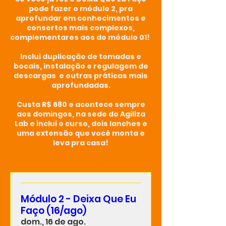
pode fazer o módulo 2, pra
aprofundar em conhecimentos e
consertos mais complexos,
complementares aos do módulo 01!
Inclui duplicação de tomadas e
bocais, instalação e regulagem de
descargas e outras práticas mais
aprofundadas.
Custa R$ 680 e acontece sempre
aos domingos, na sede do Agiliza
Lab e inclui o curso, dois lanches e
uma extensão que você monta e
leva pra casa!
Módulo 2 - Deixa Que Eu
Faço (16/ago)
dom., 16 de ago.