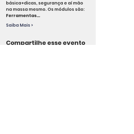
básica+dicas, segurança e aí mão 
na massa mesmo. Os módulos são:
Ferramentas…
Saiba Mais >
Compartilhe esse evento
Agiliza Lab
15.515.379
/0001-40
São Paulo-SP
(11) 93773-0112
(WhatsApp)
contato@agilizalab.com