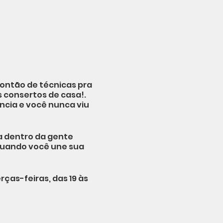
ontão de técnicas pra
s consertos de casa!.
ência e você nunca viu
ia dentro da gente
 quando você une sua
rças-feiras, das 19 às