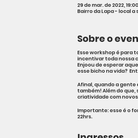
29 de mar. de 2022, 19:00
Bairro da Lapa - local a
Sobre o eve
Esse workshop é para t
incentivar toda nossa 
Enjoou de esperar aquel
esse bicho na vida? En
Afinal, quando a gente
também! Além do que, s
criatividade com novo
Importante: esse é o for
22hrs.
Ingressos
- E O QUE EU VOU APREN