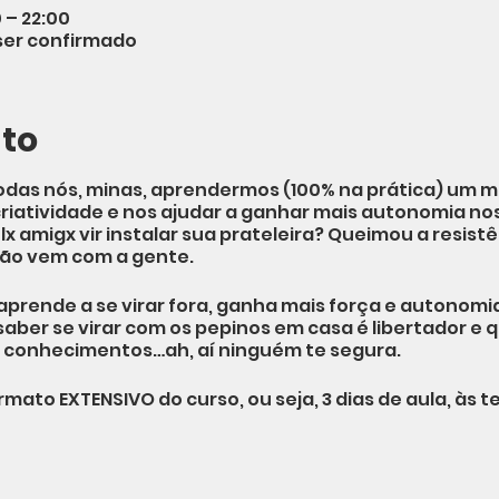
 – 22:00
 ser confirmado
nto
odas nós, minas, aprendermos (100% na prática) um m
criatividade e nos ajudar a ganhar mais autonomia no
x amigx vir instalar sua prateleira? Queimou a resist
tão vem com a gente.
 aprende a se virar fora, ganha mais força e autonom
aber se virar com os pepinos em casa é libertador e
s conhecimentos…ah, aí ninguém te segura.
mato EXTENSIVO do curso, ou seja, 3 dias de aula, às te
DER? -