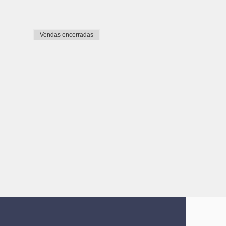
mão na massa mesmo. Os
Vendas encerradas
icas pra facilitar sua