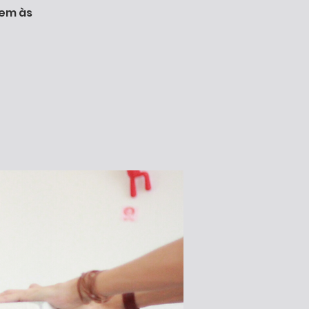
cem às