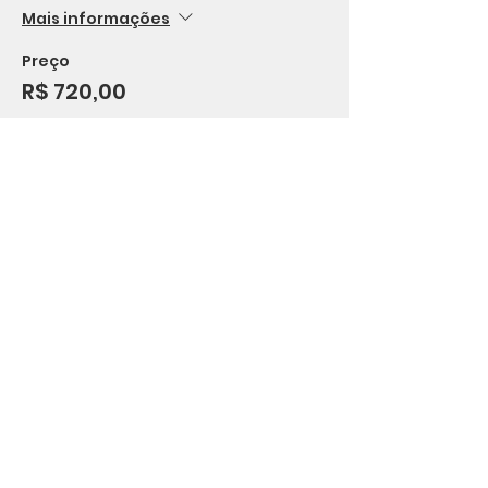
Mais informações
Preço
R$ 720,00
Esse evento está esgotado.
Compartilhe esse evento