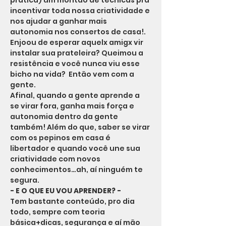
prática) um montão de técnicas pra 
incentivar toda nossa criatividade e 
nos ajudar a ganhar mais 
autonomia nos consertos de casa!. 
Enjoou de esperar aquelx amigx vir 
instalar sua prateleira? Queimou a 
resistência e você nunca viu esse 
bicho na vida?  Então vem com a 
gente.
Afinal, quando a gente aprende a 
se virar fora, ganha mais força e 
autonomia dentro da gente 
também! Além do que, saber se virar 
com os pepinos em casa é 
libertador e quando você une sua 
criatividade com novos 
conhecimentos…ah, aí ninguém te 
segura.
- E O QUE EU VOU APRENDER? -
Tem bastante conteúdo, pro dia 
todo, sempre com teoria 
básica+dicas, segurança e aí mão 