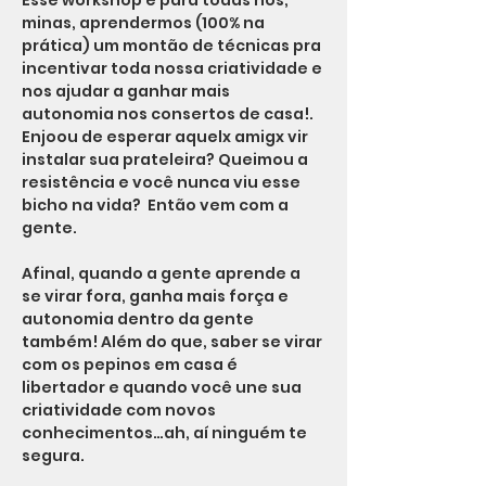
Esse workshop é para todas nós, 
minas, aprendermos (100% na 
prática) um montão de técnicas pra 
incentivar toda nossa criatividade e 
nos ajudar a ganhar mais 
autonomia nos consertos de casa!. 
Enjoou de esperar aquelx amigx vir 
instalar sua prateleira? Queimou a 
resistência e você nunca viu esse 
bicho na vida?  Então vem com a 
gente.
Afinal, quando a gente aprende a 
se virar fora, ganha mais força e 
autonomia dentro da gente 
também! Além do que, saber se virar 
com os pepinos em casa é 
libertador e quando você une sua 
criatividade com novos 
conhecimentos…ah, aí ninguém te 
segura.