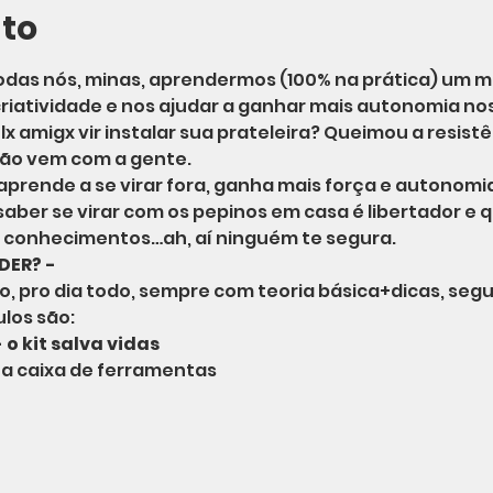
nto
odas nós, minas, aprendermos (100% na prática) um m
riatividade e nos ajudar a ganhar mais autonomia nos
x amigx vir instalar sua prateleira? Queimou a resistê
ntão vem com a gente.
aprende a se virar fora, ganha mais força e autonomi
aber se virar com os pepinos em casa é libertador e 
s conhecimentos…ah, aí ninguém te segura.
DER? -
 pro dia todo, sempre com teoria básica+dicas, segu
los são:
o kit salva vidas 
ua caixa de ferramentas