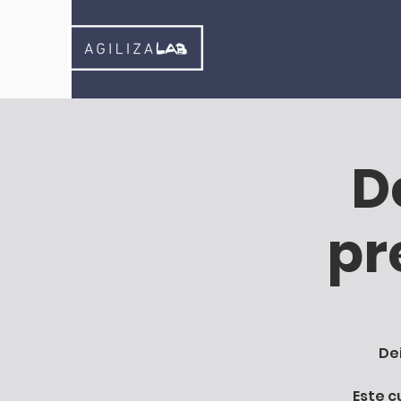
D
pr
De
Este c