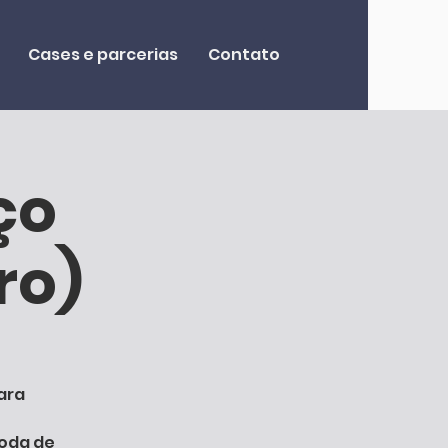
Cases e parcerias
Contato
ço
ro)
ara
toda de