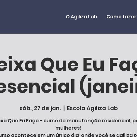
O Agiliza Lab
Como fazer
eixa Que Eu Fa
esencial (janei
sáb., 27 de jan.
  |  
Escola Agiliza Lab
ixa Que Eu Faço - curso de manutenção residencial, p
mulheres!
urso acontece em um único dia, onde você se agiliza 