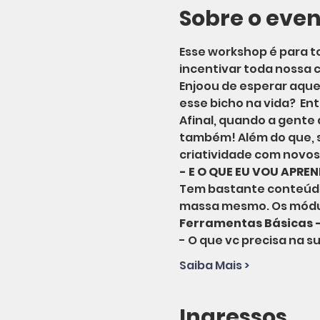
Sobre o eve
Esse workshop é para t
incentivar toda nossa c
Enjoou de esperar aquel
esse bicho na vida?  E
Afinal, quando a gente 
também! Além do que, s
criatividade com novo
- E O QUE EU VOU APREN
Tem bastante conteúdo,
massa mesmo. Os módu
Ferramentas Básicas - 
- O que vc precisa na s
Saiba Mais >
Ingressos