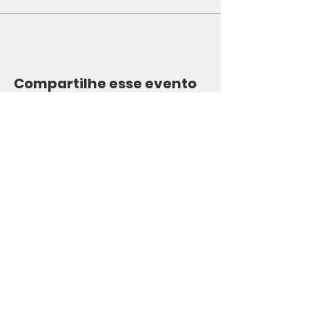
Compartilhe esse evento
Agiliza Lab
15.515.379
/0001-40
São Paulo-SP
(11) 93773-0112
(WhatsApp)
contato@agilizalab.com