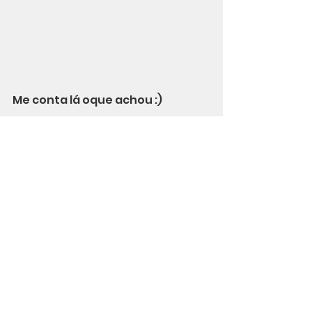
Me conta lá oque achou :)
E para ficar por dentro de mais 
dicas e informações como essa, 
siga o Agiliza Lab no 
Instagram 
e 
inscreva-se no 
canal do YouTube
Ver tudo
Posts recentes